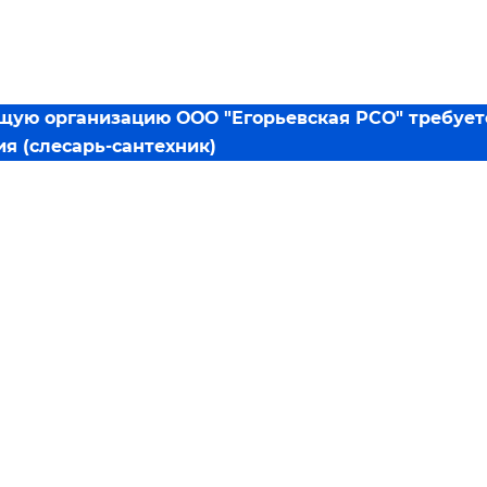
щую организацию ООО "Егорьевская РСО" требуетс
я (слесарь-сантехник)