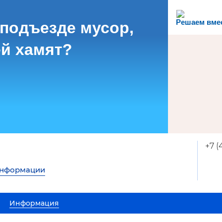
Решаем вме
 подъезде мусор,
й хамят?
+7 
информации
Информация