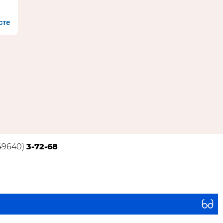
сте
(49640)
3-72-68